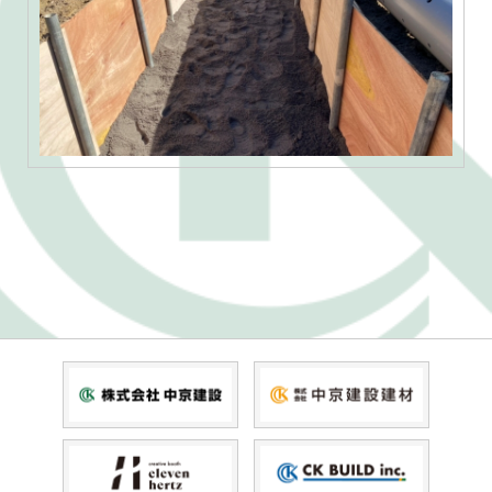
投
稿
ナ
ビ
ゲ
ー